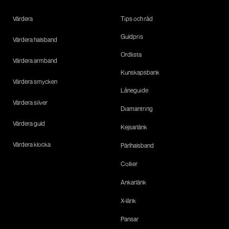
Värdera
Tips och råd
Guldpris
Värdera halsband
Ordlista
Värdera armband
Kunskapsbank
Värdera smycken
Låneguide
Värdera silver
Diamantring
Värdera guld
Kejsarlänk
Värdera klocka
Pärlhalsband
Collier
Ankarlänk
X-länk
Pansar