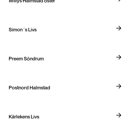
Willys Halmstad öster
Simon´s Livs
Preem Söndrum
Postnord Halmstad
Kärlekens Livs