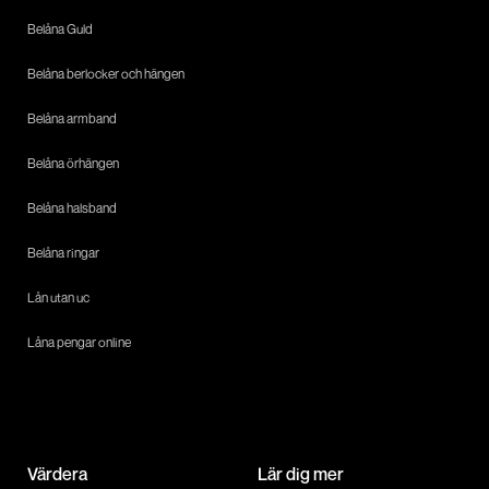
Belåna Guld
Belåna berlocker och hängen
Belåna armband
Belåna örhängen
Belåna halsband
Belåna ringar
Lån utan uc
Låna pengar online
Värdera
Lär dig mer