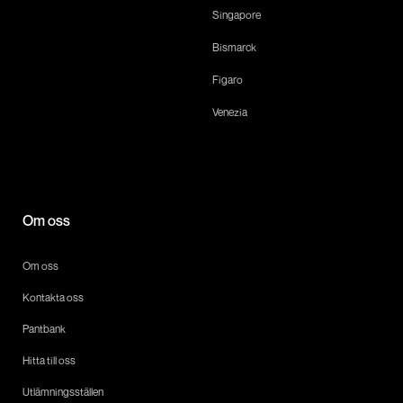
Singapore
Bismarck
Figaro
Venezia
Om oss
Om oss
Kontakta oss
Pantbank
Hitta till oss
Utlämningsställen