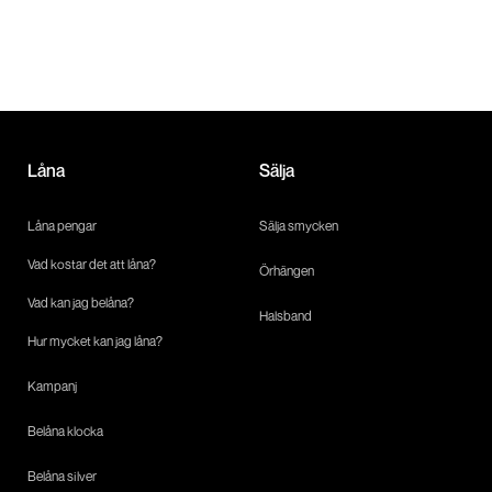
Låna
Sälja
Låna pengar
Sälja smycken
Vad kostar det att låna?
Örhängen
Vad kan jag belåna?
Halsband
Hur mycket kan jag låna?
Kampanj
Belåna klocka
Belåna silver