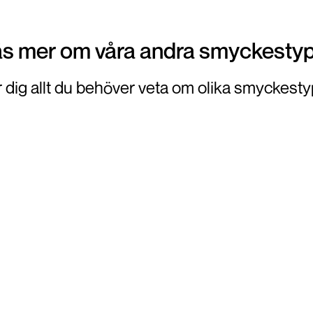
s mer om våra andra smyckesty
r dig allt du behöver veta om olika smyckesty
Kunskapsbank
Smycken
Guld
Kejsarlänk
P