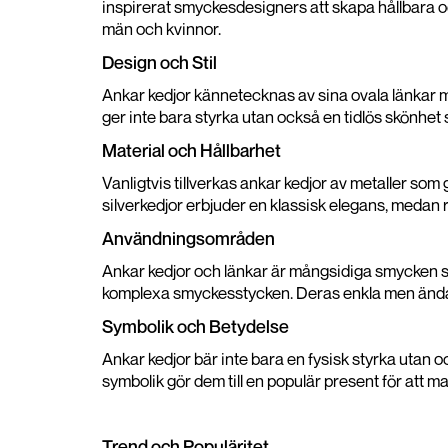
inspirerat smyckesdesigners att skapa hållbara och 
män och kvinnor.
Design och Stil
Ankar kedjor kännetecknas av sina ovala länkar m
ger inte bara styrka utan också en tidlös skönhet so
Material och Hållbarhet
Vanligtvis tillverkas ankar kedjor av metaller som g
silverkedjor erbjuder en klassisk elegans, medan r
Användningsområden
Ankar kedjor och länkar är mångsidiga smycken s
komplexa smyckesstycken. Deras enkla men ändå ele
Symbolik och Betydelse
Ankar kedjor bär inte bara en fysisk styrka utan 
symbolik gör dem till en populär present för att ma
Trend och Populäritet