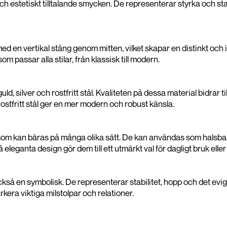
estetiskt tilltalande smycken. De representerar styrka och stabili
ed en vertikal stång genom mitten, vilket skapar en distinkt oc
m passar alla stilar, från klassisk till modern.
uld, silver och rostfritt stål. Kvaliteten på dessa material bidrar t
ostfritt stål ger en mer modern och robust känsla.
om kan bäras på många olika sätt. De kan användas som halsband
ganta design gör dem till ett utmärkt val för dagligt bruk eller 
också en symbolisk. De representerar stabilitet, hopp och det ev
rkera viktiga milstolpar och relationer.