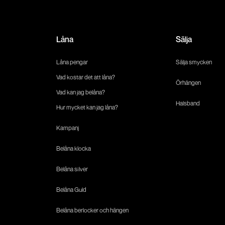
Låna
Sälja
Låna pengar
Sälja smycken
Vad kostar det att låna?
Örhängen
Vad kan jag belåna?
Halsband
Hur mycket kan jag låna?
Kampanj
Belåna klocka
Belåna silver
Belåna Guld
Belåna berlocker och hängen