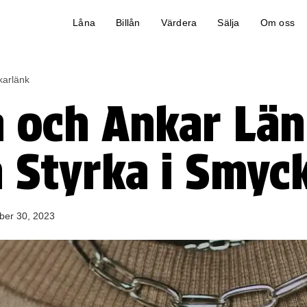
Låna
Billån
Värdera
Sälja
Om oss
karlänk
 och Ankar Län
 Styrka i Smyc
er 30, 2023