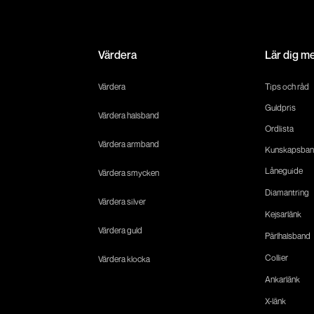
Värdera
Lär dig m
Värdera
Tips och råd
Guldpris
Värdera halsband
Ordlista
Värdera armband
Kunskapsban
Låneguide
Värdera smycken
Diamantring
Värdera silver
Kejsarlänk
Värdera guld
Pärlhalsband
Collier
Värdera klocka
Ankarlänk
X-länk