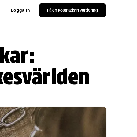
Få en kostnadsfri värdering
Logga in
kar:
kesvärlden