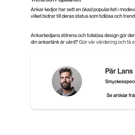
Ankar kedjor har sett en ökad popularitet i modev
vilket bidrar till deras status som tidlösa och tre
Ankarkedjans stilrena och tidslösa design gör de
din ankarlänk är värd?
Gör vår värdering och få s
Pär Lans
Smyckesspecia
Se artiklar fr