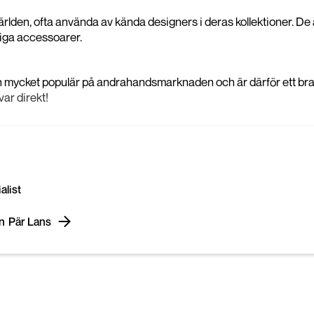
ärlden, ofta använda av kända designers i deras kollektioner. De
ndiga accessoarer.
n mycket populär på andrahandsmarknaden och är därför ett bra fö
var direkt!
list
ån
Pär Lans