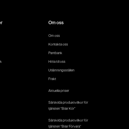
er
Om oss
Om oss
Kontakta oss
Pantbank
k
Hitta till oss
Utlämningsställen
Frakt
Aktuella priser
Särskilda produktvillkor för
tjänsten "Bilar Kör"
Särskilda produktvillkor för
tjänsten "Bilar Förvara"