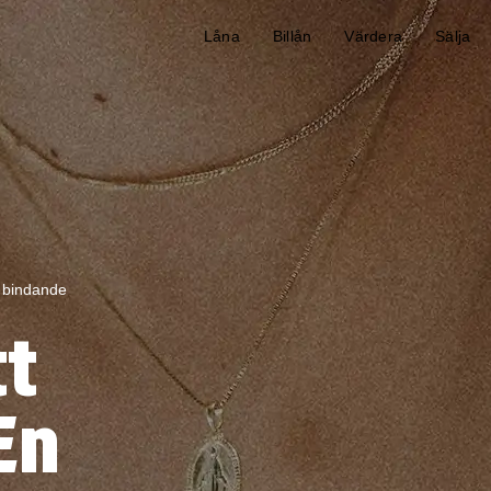
Låna
Billån
Värdera
Sälja
e bindande
tt
En