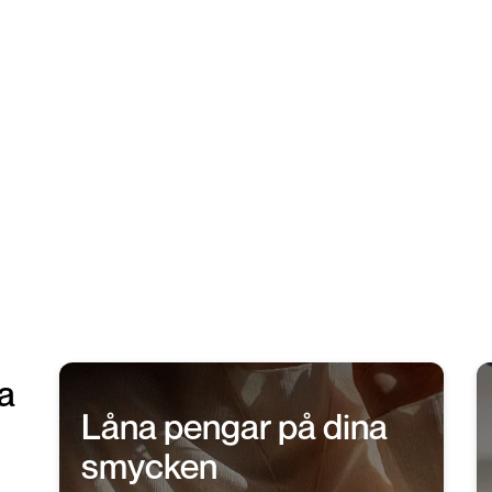
När du har fått din slutvärde
säja din vara. Om du bestäm
eller försäljning, kan du enke
extra kostnad. Om du däremo
Pantlån.se erbjuda flexibla l
lånet om så behövs.
a
Låna pengar på dina
smycken