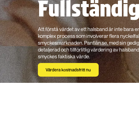
Fullständi
Att förstå värdet av ett halsband är inte bara en
komplex process som involverar flera nyckelf
smyckesmarknaden. Pantlån.se, med sin gedign
detaljerad och tillförlitlig värdering av halsband
smyckes faktiska värde.
Värdera kostnadsfritt nu
Material och Design:
Grundstenarna i Värd