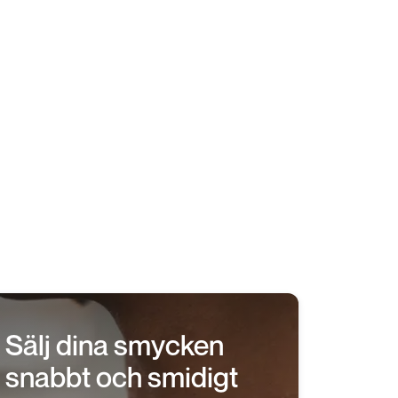
ring kan då välja om du vill belåna eller
mer dig för att inte gå vidare med lån
lt få ditt halsband returnerat till dig utan
t väljer att låna mot ditt halsband, kan
ånevillkor, med möjlighet att förlänga
Sälj dina smycken
snabbt och smidigt