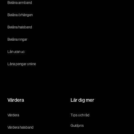
Belåna armband
Belåna örhängen
Belåna halsband
Belåna ringar
Lån utan uc
Låna pengar online
Värdera
Lär dig mer
Värdera
Tips och råd
Guldpris
Värdera halsband