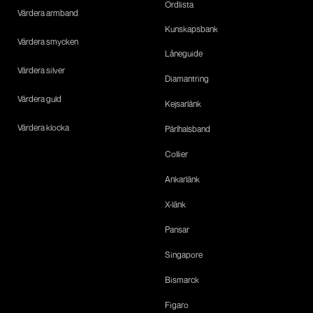
Ordlista
Värdera armband
Kunskapsbank
Värdera smycken
Låneguide
Värdera silver
Diamantring
Värdera guld
Kejsarlänk
Värdera klocka
Pärlhalsband
Collier
Ankarlänk
X-länk
Pansar
Singapore
Bismarck
Figaro