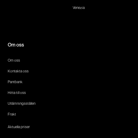
Venezia
Om oss
Om oss
Kontakta oss
Pantbank
Hitta till oss
Utlämningsställen
Frakt
Aktuella priser