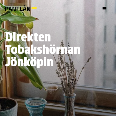
Direkten
Tobakshörnan
Jönköpin