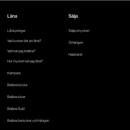
Låna
Sälja
Låna pengar
Sälja smycken
Vad kostar det att låna?
Örhängen
Vad kan jag belåna?
Halsband
Hur mycket kan jag låna?
Kampanj
Belåna klocka
Belåna silver
Belåna Guld
Belåna berlocker och hängen