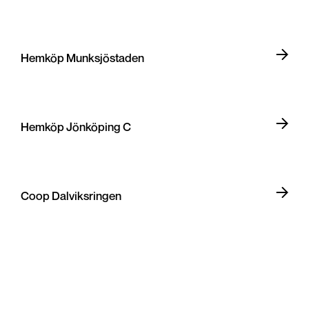
Hemköp Munksjöstaden
Hemköp Jönköping C
Coop Dalviksringen