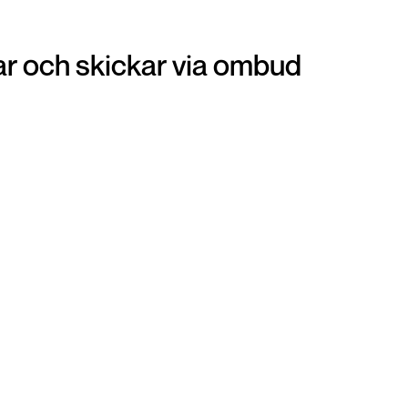
r och skickar via ombud
Ombud
Att lämna in din vara på ditt närmsta ombud är
en otroligt smidig och snabb lösning när du vill
get
panta dina smycken. Du förpackar din vara och
i
sen är det bara att gå till närmsta ombud och