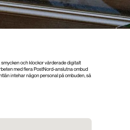
ina smycken och klockor värderade digitalt
samarbeten med flera PostNord-anslutna ombud
på Pantlån intehar någon personal på ombuden, så