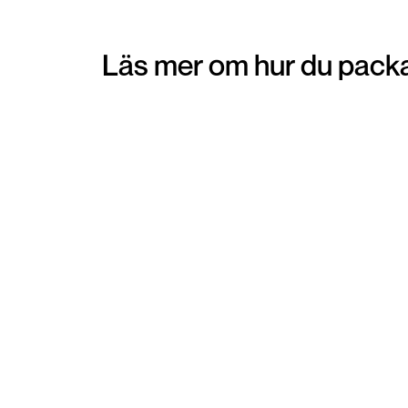
Läs mer om hur du packa
Pantpåse
Att beställa hem en pantpåse kan vara ett
smidigt alternativ för dig som föredrar att få
hemskickat emballage för dina varor. Emballa
skickas direkt hem till din brevlåda. När du lagt 