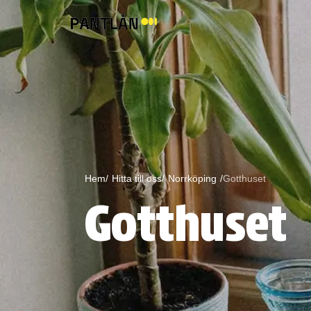
Hem/
Hitta till oss/
Norrköping
/
Gotthuset
Gotthuset