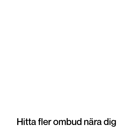
lämna in din vara. Snabbt tryggt och enkelt!
Hitta fler ombud nära dig