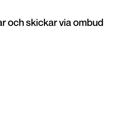
r och skickar via ombud
Ombud
Att lämna in din vara på ditt närmsta ombud är
en otroligt smidig och snabb lösning när du vill
get
panta dina smycken. Du förpackar din vara och
i
sen är det bara att gå till närmsta ombud och