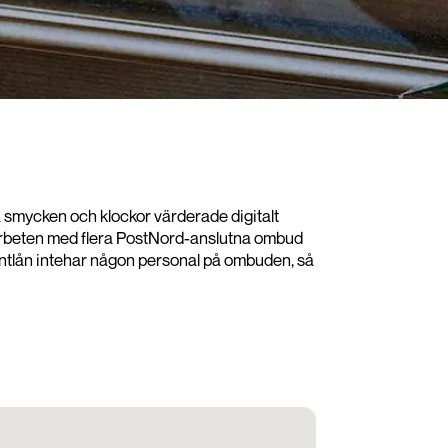
ina smycken och klockor värderade digitalt
samarbeten med flera PostNord-anslutna ombud
på Pantlån intehar någon personal på ombuden, så