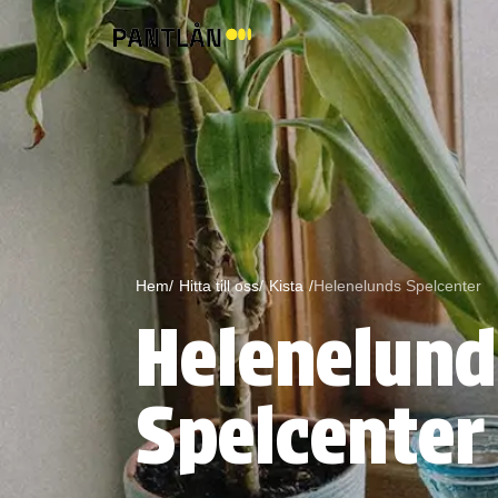
Hem/
Hitta till oss/
Kista
/
Helenelunds Spelcenter
Helenelund
Spelcenter