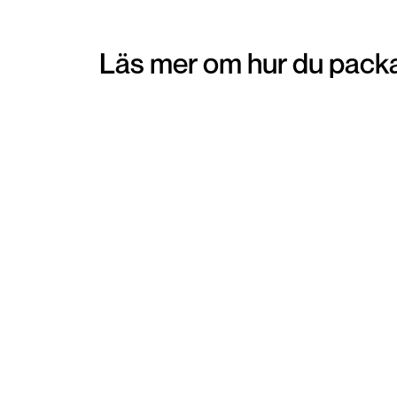
Läs mer om hur du packa
Pantpåse
Att beställa hem en pantpåse kan vara ett
smidigt alternativ för dig som föredrar att få
hemskickat emballage för dina varor. Emballa
skickas direkt hem till din brevlåda. När du lagt 