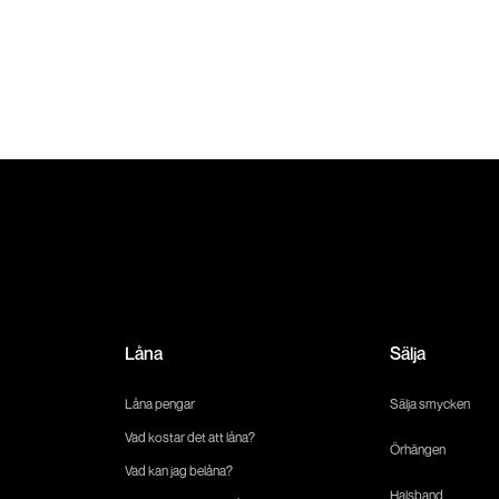
Låna
Sälja
Låna pengar
Sälja smycken
Vad kostar det att låna?
Örhängen
Vad kan jag belåna?
Halsband