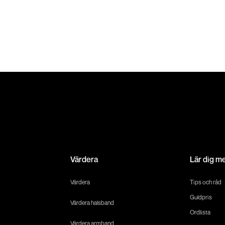
Värdera
Lär dig m
Värdera
Tips och råd
Guldpris
Värdera halsband
Ordlista
Värdera armband