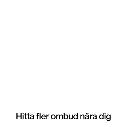
lämna in din vara. Snabbt tryggt och enkelt!
Hitta fler ombud nära dig