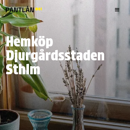
Hemköp
Djurgårdsstaden
Sthlm