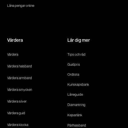
Låna pengar online
Värdera
Lär dig mer
Värdera
Tips och råd
Guldpris
Värdera halsband
Ordlista
Värdera armband
Kunskapsbank
Värdera smycken
Låneguide
Värdera silver
Diamantring
Värdera guld
Kejsarlänk
Värdera klocka
Pärlhalsband