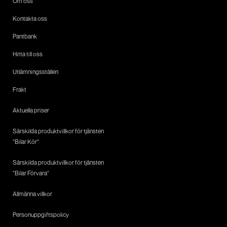
Om oss
Kontakta oss
Pantbank
Hitta till oss
Utlämningsställen
Frakt
Aktuella priser
Särskilda produktvillkor för tjänsten
"Bilar Kör"
Särskilda produktvillkor för tjänsten
"Bilar Förvara"
Allmänna villkor
Personuppgiftspolicy