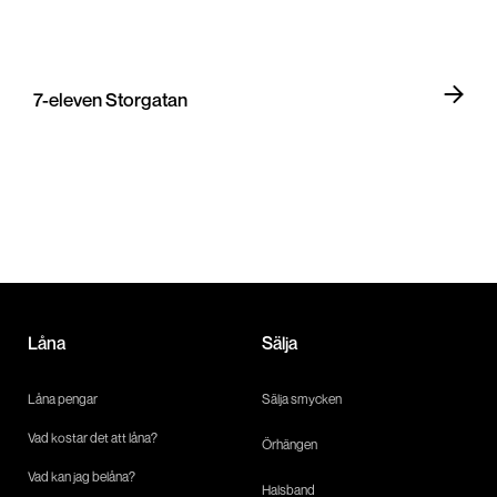
7-eleven Storgatan
Låna
Sälja
Låna pengar
Sälja smycken
Vad kostar det att låna?
Örhängen
Vad kan jag belåna?
Halsband