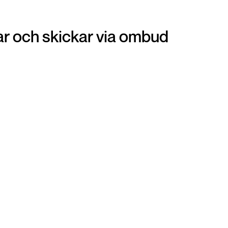
r och skickar via ombud
Ombud
Att lämna in din vara på ditt närmsta ombud är
en otroligt smidig och snabb lösning när du vill
get
panta dina smycken. Du förpackar din vara och
i
sen är det bara att gå till närmsta ombud och