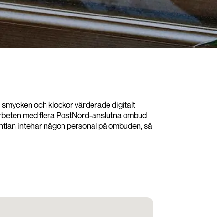
ina smycken och klockor värderade digitalt
samarbeten med flera PostNord-anslutna ombud
på Pantlån intehar någon personal på ombuden, så