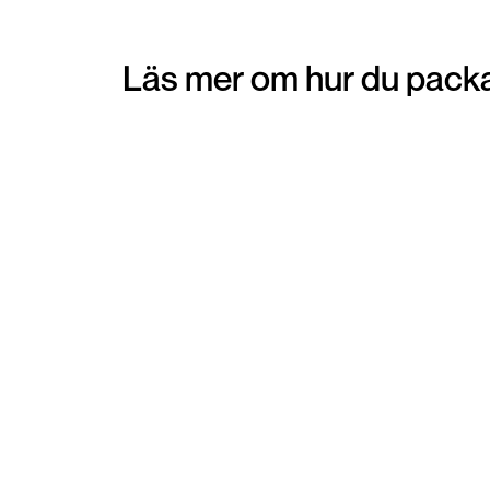
Läs mer om hur du packa
Pantpåse
Att beställa hem en pantpåse kan vara ett
smidigt alternativ för dig som föredrar att få
hemskickat emballage för dina varor. Emballa
skickas direkt hem till din brevlåda. När du lagt 