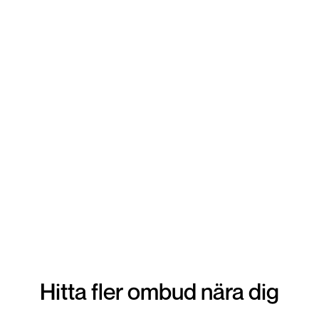
lämna in din vara. Snabbt tryggt och enkelt!
Hitta fler ombud nära dig