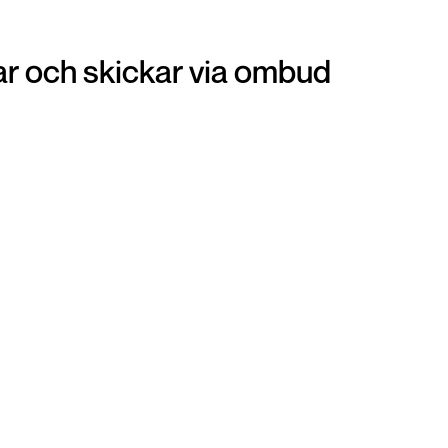
r och skickar via ombud
Ombud
Att lämna in din vara på ditt närmsta ombud är
en otroligt smidig och snabb lösning när du vill
get
panta dina smycken. Du förpackar din vara och
i
sen är det bara att gå till närmsta ombud och