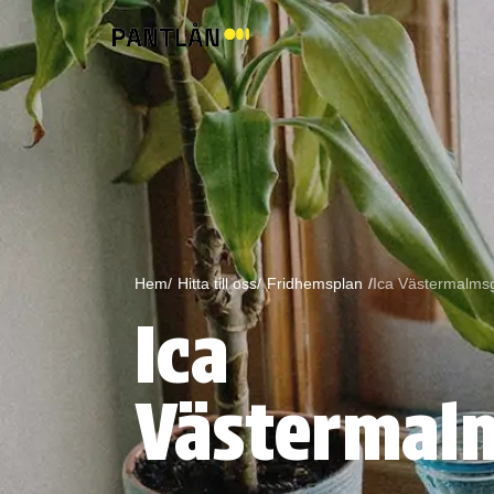
Hem/
Hitta till oss/
Fridhemsplan
/
Ica Västermalmsg
Ica
Västermalm