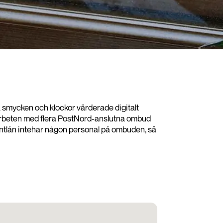
ina smycken och klockor värderade digitalt
samarbeten med flera PostNord-anslutna ombud
på Pantlån intehar någon personal på ombuden, så