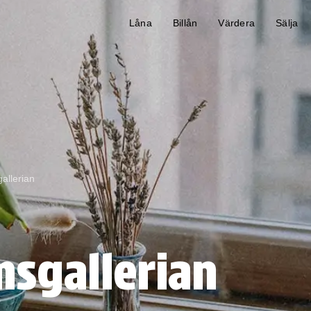
Låna
Billån
Värdera
Sälja
allerian
sgallerian