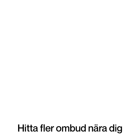
lämna in din vara. Snabbt tryggt och enkelt!
Hitta fler ombud nära dig