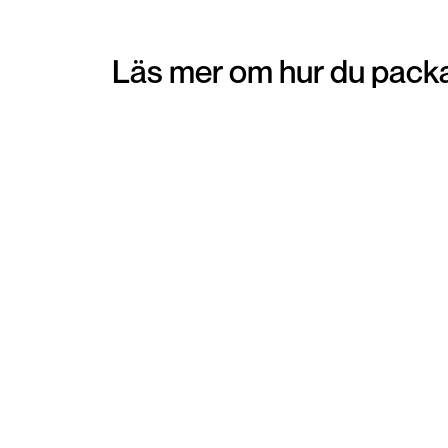
Läs mer om hur du packa
Pantpåse
Att beställa hem en pantpåse kan vara ett
smidigt alternativ för dig som föredrar att få
hemskickat emballage för dina varor. Emballa
skickas direkt hem till din brevlåda. När du lagt 