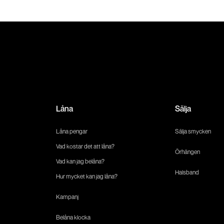
Låna
Sälja
Låna pengar
Sälja smycken
Vad kostar det att låna?
Örhängen
Vad kan jag belåna?
Halsband
Hur mycket kan jag låna?
Kampanj
Belåna klocka