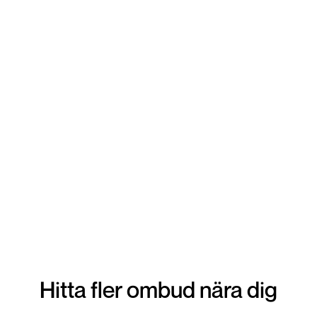
lämna in din vara. Snabbt tryggt och enkelt!
Hitta fler ombud nära dig