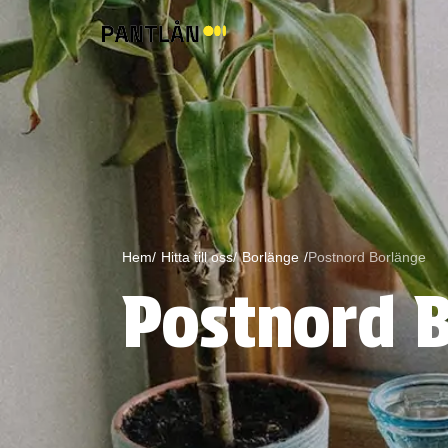
Hem/
Hitta till oss/
Borlänge
/
Postnord Borlänge
Postnord 