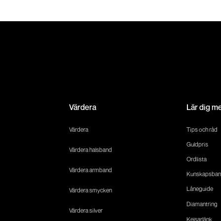
Värdera
Lär dig m
Värdera
Tips och råd
Guldpris
Värdera halsband
Ordlista
Värdera armband
Kunskapsban
Låneguide
Värdera smycken
Diamantring
Värdera silver
Kejsarlänk