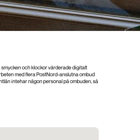
ina smycken och klockor värderade digitalt
samarbeten med flera PostNord-anslutna ombud
på Pantlån intehar någon personal på ombuden, så