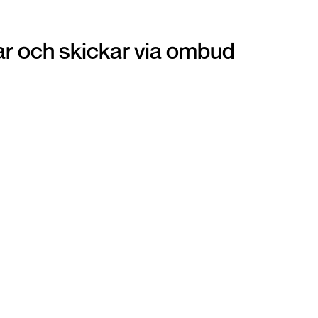
r och skickar via ombud
Ombud
Att lämna in din vara på ditt närmsta ombud är
en otroligt smidig och snabb lösning när du vill
get
panta dina smycken. Du förpackar din vara och
i
sen är det bara att gå till närmsta ombud och