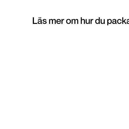
Läs mer om hur du packa
Pantpåse
Att beställa hem en pantpåse kan vara ett
smidigt alternativ för dig som föredrar att få
hemskickat emballage för dina varor. Emballa
skickas direkt hem till din brevlåda. När du lagt 