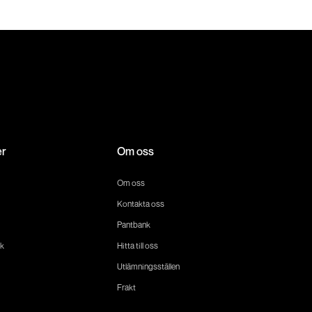
er
Om oss
Om oss
Kontakta oss
Pantbank
k
Hitta till oss
Utlämningsställen
Frakt