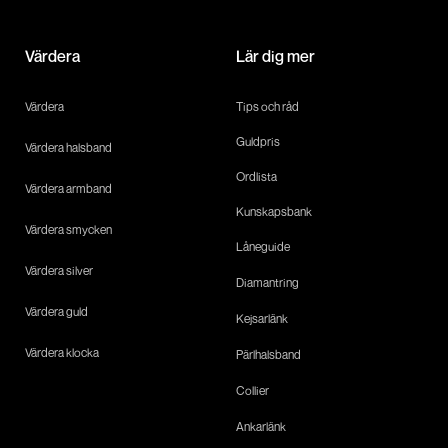
Värdera
Lär dig mer
Värdera
Tips och råd
Guldpris
Värdera halsband
Ordlista
Värdera armband
Kunskapsbank
Värdera smycken
Låneguide
Värdera silver
Diamantring
Värdera guld
Kejsarlänk
Värdera klocka
Pärlhalsband
Collier
Ankarlänk