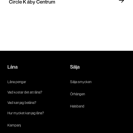
Circle K åby Centrum
Låna
Sälja
Låna pengar
Sälja smycken
Vad kostar det att låna?
Örhängen
Vad kan jag belåna?
Halsband
Hur mycket kan jag låna?
Kampanj