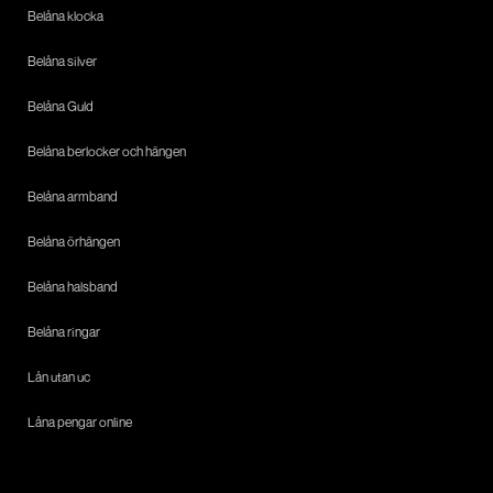
Belåna klocka
Belåna silver
Belåna Guld
Belåna berlocker och hängen
Belåna armband
Belåna örhängen
Belåna halsband
Belåna ringar
Lån utan uc
Låna pengar online