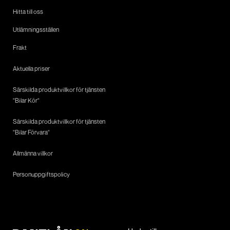
Hitta till oss
Utlämningsställen
Frakt
Aktuella priser
Särskilda produktvillkor för tjänsten
"Bilar Kör"
Särskilda produktvillkor för tjänsten
"Bilar Förvara"
Allmänna villkor
Personuppgiftspolicy