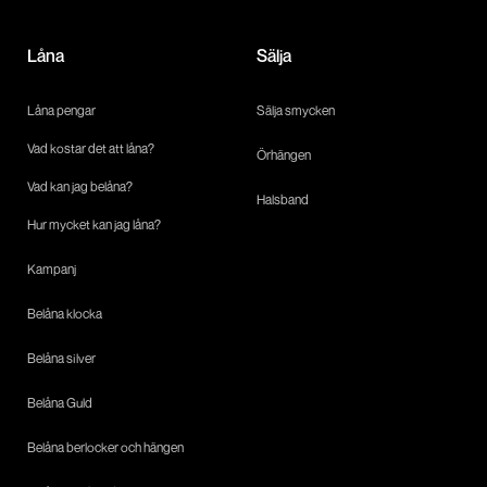
Låna
Sälja
Låna pengar
Sälja smycken
Vad kostar det att låna?
Örhängen
Vad kan jag belåna?
Halsband
Hur mycket kan jag låna?
Kampanj
Belåna klocka
Belåna silver
Belåna Guld
Belåna berlocker och hängen