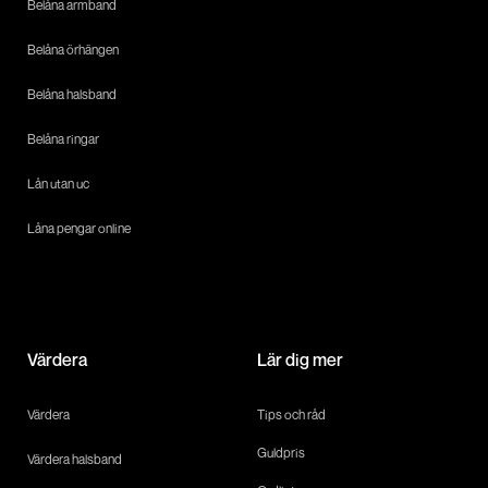
Belåna armband
Belåna örhängen
Belåna halsband
Belåna ringar
Lån utan uc
Låna pengar online
Värdera
Lär dig mer
Värdera
Tips och råd
Guldpris
Värdera halsband