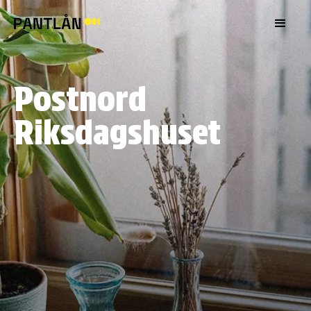
Postnord
Riksdagshuset