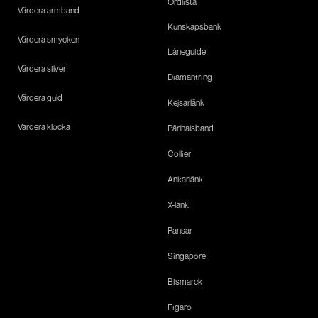
Ordlista
Värdera armband
Kunskapsbank
Värdera smycken
Låneguide
Värdera silver
Diamantring
Värdera guld
Kejsarlänk
Värdera klocka
Pärlhalsband
Collier
Ankarlänk
X-länk
Pansar
Singapore
Bismarck
Figaro