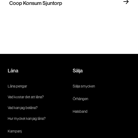
Coop Konsum Sjuntorp
Låna
Sälja
Låna pengar
Sälja smycken
Vad kostar det att låna?
Örhängen
Vad kan jag belåna?
Halsband
Hur mycket kan jag låna?
Kampanj