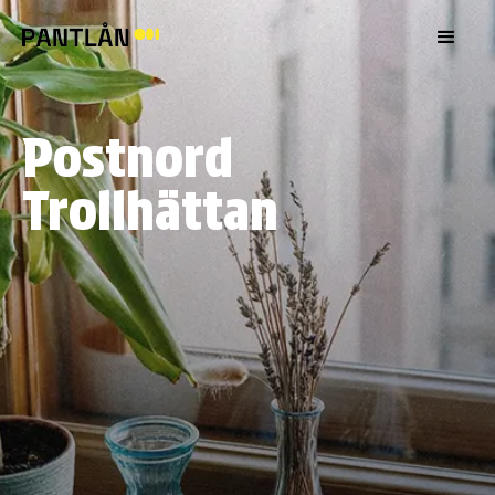
Postnord
Trollhättan