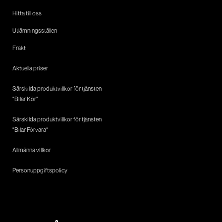
Hitta till oss
Utlämningsställen
Frakt
Aktuella priser
Särskilda produktvillkor för tjänsten
"Bilar Kör"
Särskilda produktvillkor för tjänsten
"Bilar Förvara"
Allmänna villkor
Personuppgiftspolicy