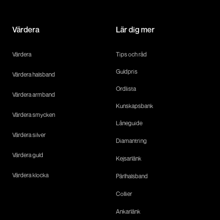
Värdera
Lär dig mer
Värdera
Tips och råd
Guldpris
Värdera halsband
Ordlista
Värdera armband
Kunskapsbank
Värdera smycken
Låneguide
Värdera silver
Diamantring
Värdera guld
Kejsarlänk
Värdera klocka
Pärlhalsband
Collier
Ankarlänk