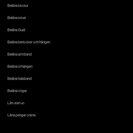
Belåna klocka
Belåna silver
Belåna Guld
Belåna berlocker och hängen
Belåna armband
Belåna örhängen
Belåna halsband
Belåna ringar
Lån utan uc
Låna pengar online