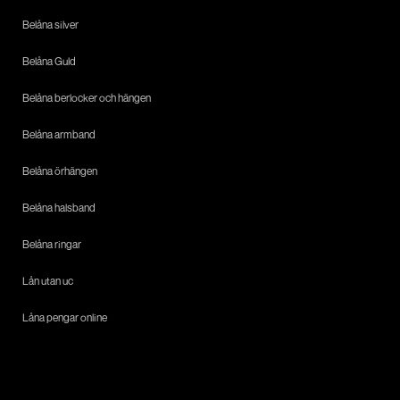
Belåna silver
Belåna Guld
Belåna berlocker och hängen
Belåna armband
Belåna örhängen
Belåna halsband
Belåna ringar
Lån utan uc
Låna pengar online