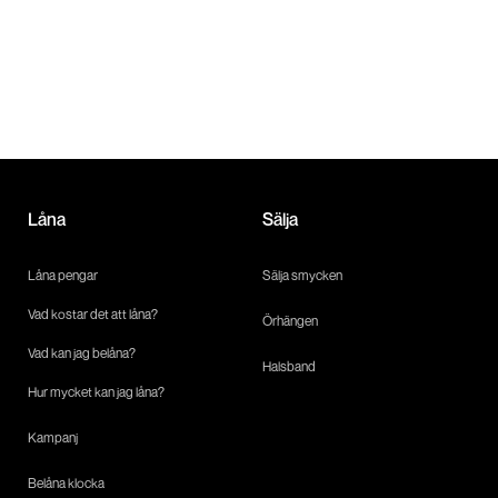
Låna
Sälja
Låna pengar
Sälja smycken
Vad kostar det att låna?
Örhängen
Vad kan jag belåna?
Halsband
Hur mycket kan jag låna?
Kampanj
Belåna klocka