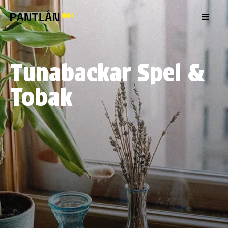
Tunabackar Spel &
Tobak