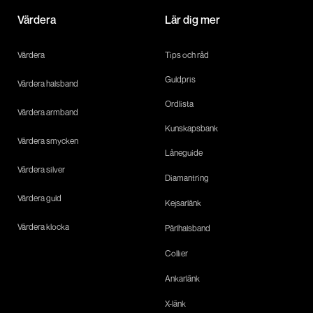
Värdera
Lär dig mer
Värdera
Tips och råd
Guldpris
Värdera halsband
Ordlista
Värdera armband
Kunskapsbank
Värdera smycken
Låneguide
Värdera silver
Diamantring
Värdera guld
Kejsarlänk
Värdera klocka
Pärlhalsband
Collier
Ankarlänk
X-länk