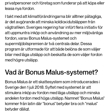
privatpersoner och företag som funderar på att köpa eller
leasa nya fordon.
I takt med att klimatförändringarna blir alltmer påtagliga,
är det avgörande att minska koldioxidutsläppen från
vägtrafiken. Sveriges regering har infört flera initiativ för
att uppmuntra inköp och användning av mer miljövänliga
fordon, varav Bonus Malus-systemet och
supermiljöbilspremien är två centrala delar. Dessa
program är utformade för att både belöna de som väljer
bilar med låga utsläpp och beskatta de som väljer fordon
med högre utsläpp.
Vad är Bonus Malus-systemet?
Bonus Malus är ett skattesystem som introducerades i
Sverige den 1 juli 2018. Syftet med systemet är att
stimulera inköp av fordon med låga utsläpp och minska
andelen fordon med höga utsläpp. Namnet "Bonus Malus"
kommer från latin där "bonus" betyder bra och "malus"
betyder dåligt.