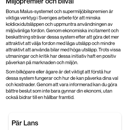
Miljöpremier och bilval
Bonus Malus-systemet och supermiljöbilspremien är
viktiga verktyg i Sveriges arbete för att minska
koldioxidutsläppen och uppmuntra användningen av
miljövänliga fordon. Genom ekonomiska incitament och
beskattning strävar dessa system efter att göra det mer
attraktivt att välja fordon med låga utsläpp och mindre
attraktivt att använda bilar med höga utsläpp. Trots vissa
utmaningar och kritik har dessa initiativ haft en positiv
påverkan på marknaden och miljön.
Som bilköpare eller ägare är det viktigt att förstå hur
dessa system fungerar och hur de kan påverka dina val
och kostnader. Genom att vara informerad kan du göra
bättre beslut som inte bara gynnar din ekonomi, utan
också bidrar till en hållbar framtid.
Pär Lans