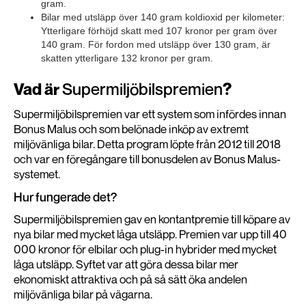
gram.
Bilar med utsläpp över 140 gram koldioxid per kilometer:
Ytterligare förhöjd skatt med 107 kronor per gram över
140 gram. För fordon med utsläpp över 130 gram, är
skatten ytterligare 132 kronor per gram.
Vad är
Supermiljöbilspremien
?
Supermiljöbilspremien var ett system som infördes innan
Bonus Malus och som belönade inköp av extremt
miljövänliga bilar. Detta program löpte från 2012 till 2018
och var en föregångare till bonusdelen av Bonus Malus-
systemet.
Hur fungerade det?
Supermiljöbilspremien gav en kontantpremie till köpare av
nya bilar med mycket låga utsläpp. Premien var upp till 40
000 kronor för elbilar och plug-in hybrider med mycket
låga utsläpp. Syftet var att göra dessa bilar mer
ekonomiskt attraktiva och på så sätt öka andelen
miljövänliga bilar på vägarna.