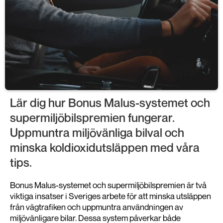
Lär dig hur Bonus Malus-systemet och
supermiljöbilspremien fungerar.
Uppmuntra miljövänliga bilval och
minska koldioxidutsläppen med våra
tips.
Bonus Malus-systemet och supermiljöbilspremien är två
viktiga insatser i Sveriges arbete för att minska utsläppen
från vägtrafiken och uppmuntra användningen av
miljövänligare bilar. Dessa system påverkar både