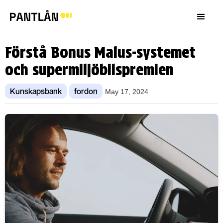
Förstå Bonus Malus-systemet
och supermiljöbilspremien
Kunskapsbank
fordon
May 17, 2024