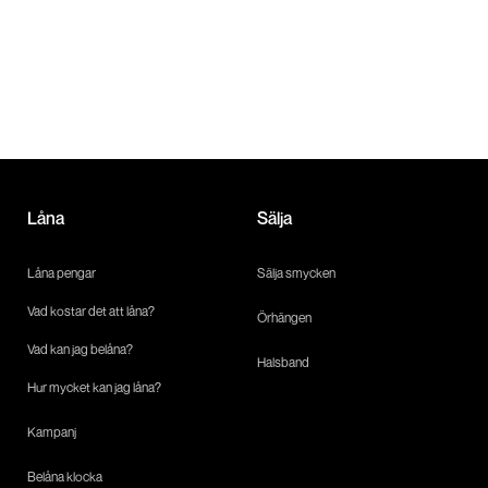
Låna
Sälja
Låna pengar
Sälja smycken
Vad kostar det att låna?
Örhängen
Vad kan jag belåna?
Halsband
Hur mycket kan jag låna?
Kampanj
Belåna klocka