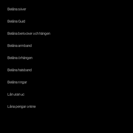
Belåna silver
Belåna Guld
Belåna berlocker och hängen
Belåna armband
Belåna örhängen
Belåna halsband
Belåna ringar
Lån utan uc
Låna pengar online