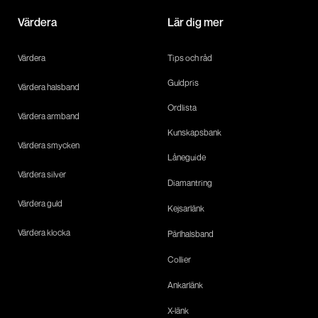
Värdera
Lär dig mer
Värdera
Tips och råd
Guldpris
Värdera halsband
Ordlista
Värdera armband
Kunskapsbank
Värdera smycken
Låneguide
Värdera silver
Diamantring
Värdera guld
Kejsarlänk
Värdera klocka
Pärlhalsband
Collier
Ankarlänk
X-länk