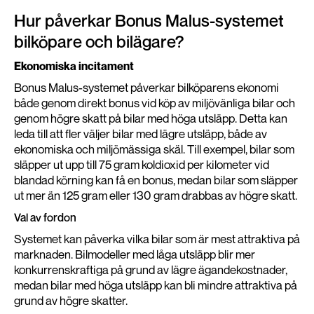
Hur påverkar Bonus Malus-systemet
bilköpare och bilägare?
Ekonomiska incitament
Bonus Malus-systemet påverkar bilköparens ekonomi
både genom direkt bonus vid köp av miljövänliga bilar och
genom högre skatt på bilar med höga utsläpp. Detta kan
leda till att fler väljer bilar med lägre utsläpp, både av
ekonomiska och miljömässiga skäl. Till exempel, bilar som
släpper ut upp till 75 gram koldioxid per kilometer vid
blandad körning kan få en bonus, medan bilar som släpper
ut mer än 125 gram eller 130 gram drabbas av högre skatt.
Val av fordon
Systemet kan påverka vilka bilar som är mest attraktiva på
marknaden. Bilmodeller med låga utsläpp blir mer
konkurrenskraftiga på grund av lägre ägandekostnader,
medan bilar med höga utsläpp kan bli mindre attraktiva på
grund av högre skatter.