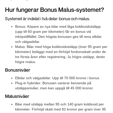
Hur fungerar Bonus Malus-systemet?
Systemet är indelat i två delar: bonus och malus.
Bonus: Köpare av nya bilar med låga koldioxidutsläpp
(upp till 60 gram per kilometer) får en bonus vid
inköpstillfället. Den högsta bonusen ges till rena elbilar
och vätgasbilar.
Malus: Bilar med höga koldioxidutsläpp (över 95 gram per
kilometer) beläggs med en förhöjd fordonsskatt under de
tre första åren efter registrering. Ju högre utsläpp, desto
högre malus.
Bonusnivåer
Elbilar och vätgasbilar: Upp till 70 000 kronor i bonus.
Plug-in hybrider: Bonusen varierar beroende på
utsläppsnivåer, men kan uppgå till 45 000 kronor.
Malusnivåer
Bilar med utsläpp mellan 95 och 140 gram koldioxid per
kilometer: Förhöjd skatt med 82 kronor per gram över 95