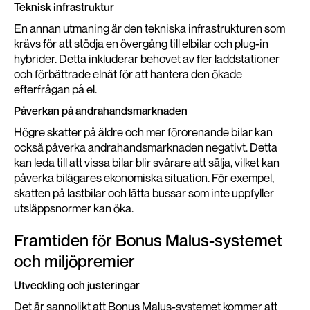
Teknisk infrastruktur
En annan utmaning är den tekniska infrastrukturen som
krävs för att stödja en övergång till elbilar och plug-in
hybrider. Detta inkluderar behovet av fler laddstationer
och förbättrade elnät för att hantera den ökade
efterfrågan på el.
Påverkan på andrahandsmarknaden
Högre skatter på äldre och mer förorenande bilar kan
också påverka andrahandsmarknaden negativt. Detta
kan leda till att vissa bilar blir svårare att sälja, vilket kan
påverka bilägares ekonomiska situation. För exempel,
skatten på lastbilar och lätta bussar som inte uppfyller
utsläppsnormer kan öka.
Framtiden för Bonus Malus-systemet
och miljöpremier
Utveckling och justeringar
Det är sannolikt att Bonus Malus-systemet kommer att