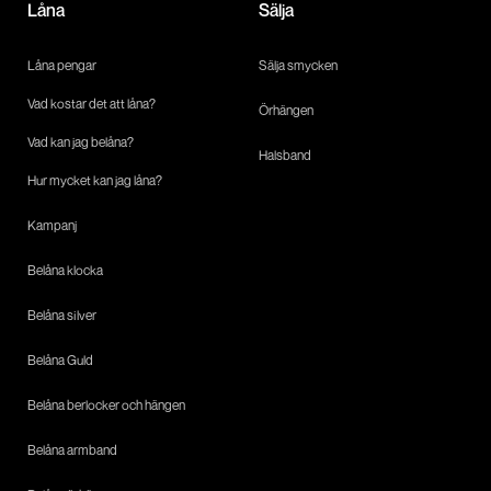
Låna
Sälja
Låna pengar
Sälja smycken
Vad kostar det att låna?
Örhängen
Vad kan jag belåna?
Halsband
Hur mycket kan jag låna?
Kampanj
Belåna klocka
Belåna silver
Belåna Guld
Belåna berlocker och hängen
Belåna armband