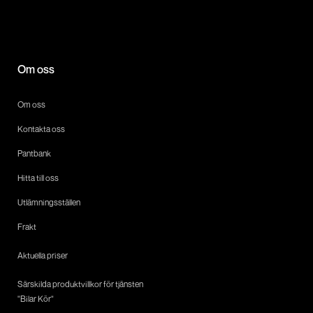
Om oss
Om oss
Kontakta oss
Pantbank
Hitta till oss
Utlämningsställen
Frakt
Aktuella priser
Särskilda produktvillkor för tjänsten
"Bilar Kör"