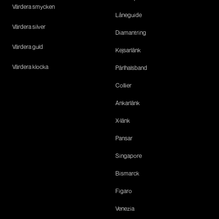
Värdera smycken
Låneguide
Värdera silver
Diamantring
Värdera guld
Kejsarlänk
Värdera klocka
Pärlhalsband
Collier
Ankarlänk
X-länk
Pansar
Singapore
Bismarck
Figaro
Venezia