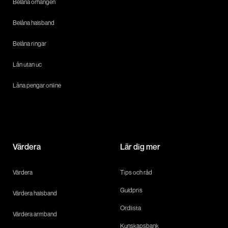
Belåna örhängen
Belåna halsband
Belåna ringar
Lån utan uc
Låna pengar online
Värdera
Lär dig mer
Värdera
Tips och råd
Guldpris
Värdera halsband
Ordlista
Värdera armband
Kunskapsbank