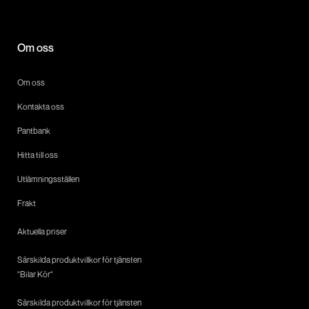
Om oss
Om oss
Kontakta oss
Pantbank
Hitta till oss
Utlämningsställen
Frakt
Aktuella priser
Särskilda produktvillkor för tjänsten
"Bilar Kör"
Särskilda produktvillkor för tjänsten