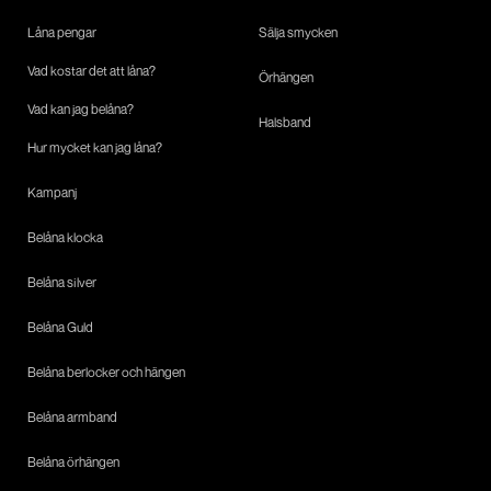
Låna pengar
Sälja smycken
Vad kostar det att låna?
Örhängen
Vad kan jag belåna?
Halsband
Hur mycket kan jag låna?
Kampanj
Belåna klocka
Belåna silver
Belåna Guld
Belåna berlocker och hängen
Belåna armband
Belåna örhängen