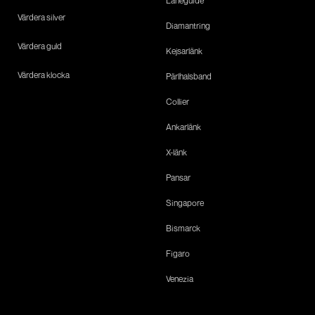
Låneguide
Värdera silver
Diamantring
Värdera guld
Kejsarlänk
Värdera klocka
Pärlhalsband
Collier
Ankarlänk
X-länk
Pansar
Singapore
Bismarck
Figaro
Venezia