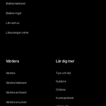
Belåna halsband
Belåna ringar
Lån utan uc
Låna pengar online
Värdera
Lär dig mer
Värdera
Tips och råd
Guldpris
Värdera halsband
Ordlista
Värdera armband
Kunskapsbank
Värdera smycken