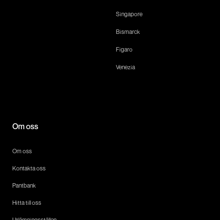
Singapore
Bismarck
Figaro
Venezia
Om oss
Om oss
Kontakta oss
Pantbank
Hitta till oss
Utlämningsställen