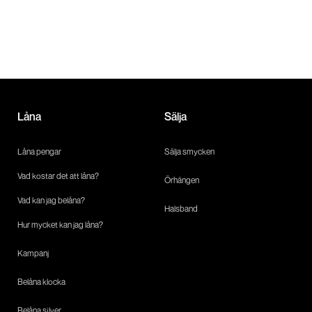
Låna
Sälja
Låna pengar
Sälja smycken
Vad kostar det att låna?
Örhängen
Vad kan jag belåna?
Halsband
Hur mycket kan jag låna?
Kampanj
Belåna klocka
Belåna silver