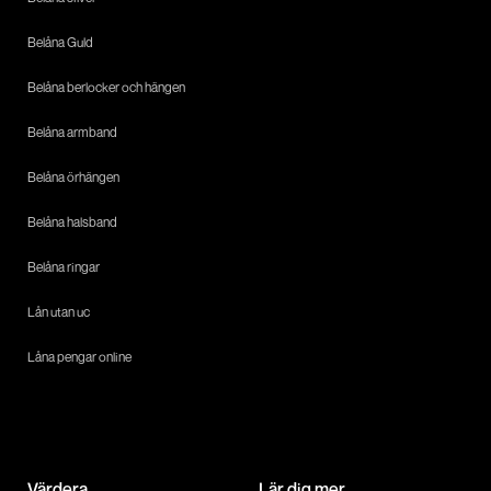
Belåna Guld
Belåna berlocker och hängen
Belåna armband
Belåna örhängen
Belåna halsband
Belåna ringar
Lån utan uc
Låna pengar online
Värdera
Lär dig mer