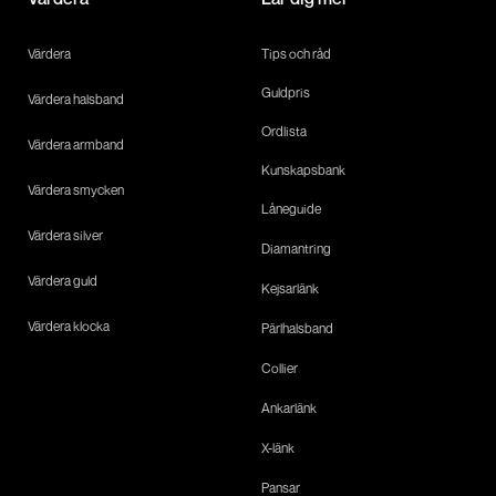
Värdera
Tips och råd
Guldpris
Värdera halsband
Ordlista
Värdera armband
Kunskapsbank
Värdera smycken
Låneguide
Värdera silver
Diamantring
Värdera guld
Kejsarlänk
Värdera klocka
Pärlhalsband
Collier
Ankarlänk
X-länk
Pansar