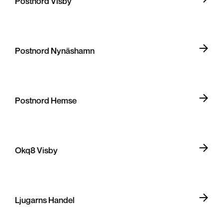
Postnord Visby
Postnord Nynäshamn
Postnord Hemse
Okq8 Visby
Ljugarns Handel