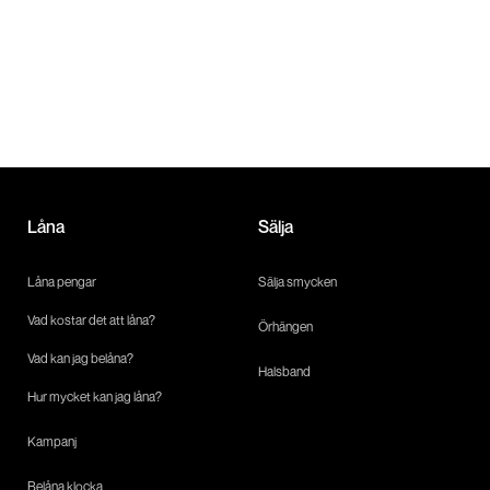
Låna
Sälja
Låna pengar
Sälja smycken
Vad kostar det att låna?
Örhängen
Vad kan jag belåna?
Halsband
Hur mycket kan jag låna?
Kampanj
Belåna klocka