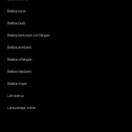
Belåna silver
Belåna Guld
Belåna berlocker och hängen
Belåna armband
Belåna örhängen
Belåna halsband
Belåna ringar
Lån utan uc
Låna pengar online