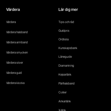
Värdera
Lär dig mer
Värdera
Tips och råd
Guldpris
Värdera halsband
Ordlista
Värdera armband
Kunskapsbank
Värdera smycken
Låneguide
Värdera silver
Diamantring
Värdera guld
Kejsarlänk
Värdera klocka
Pärlhalsband
Collier
Ankarlänk
X-länk