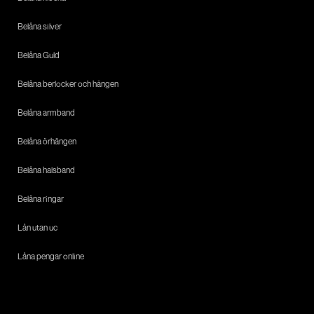
Belåna silver
Belåna Guld
Belåna berlocker och hängen
Belåna armband
Belåna örhängen
Belåna halsband
Belåna ringar
Lån utan uc
Låna pengar online