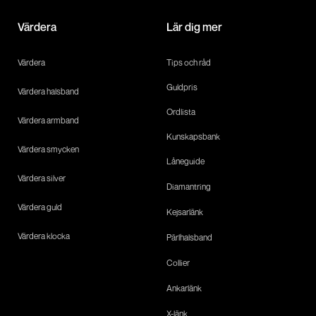
Värdera
Lär dig mer
Värdera
Tips och råd
Guldpris
Värdera halsband
Ordlista
Värdera armband
Kunskapsbank
Värdera smycken
Låneguide
Värdera silver
Diamantring
Värdera guld
Kejsarlänk
Värdera klocka
Pärlhalsband
Collier
Ankarlänk
X-länk