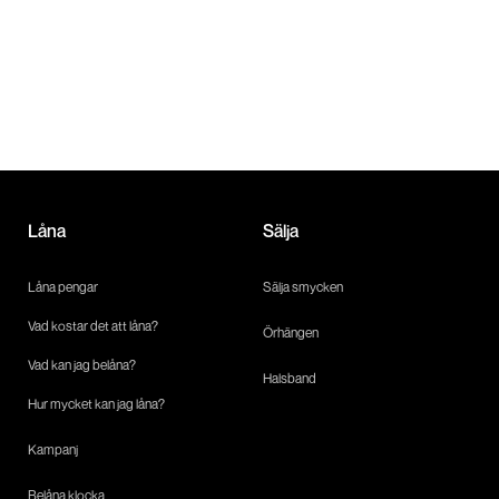
Låna
Sälja
Låna pengar
Sälja smycken
Vad kostar det att låna?
Örhängen
Vad kan jag belåna?
Halsband
Hur mycket kan jag låna?
Kampanj
Belåna klocka