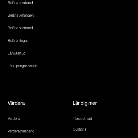
Belåna armband
Belåna örhängen
Belåna halsband
Belåna ringar
Lån utan uc
Låna pengar online
Värdera
Lär dig mer
Värdera
Tips och råd
Guldpris
Värdera halsband