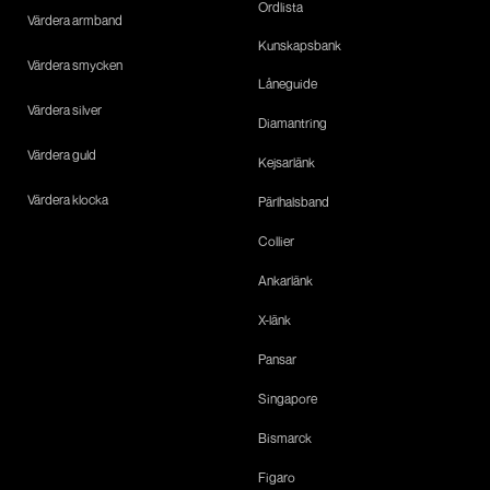
Ordlista
Värdera armband
Kunskapsbank
Värdera smycken
Låneguide
Värdera silver
Diamantring
Värdera guld
Kejsarlänk
Värdera klocka
Pärlhalsband
Collier
Ankarlänk
X-länk
Pansar
Singapore
Bismarck
Figaro