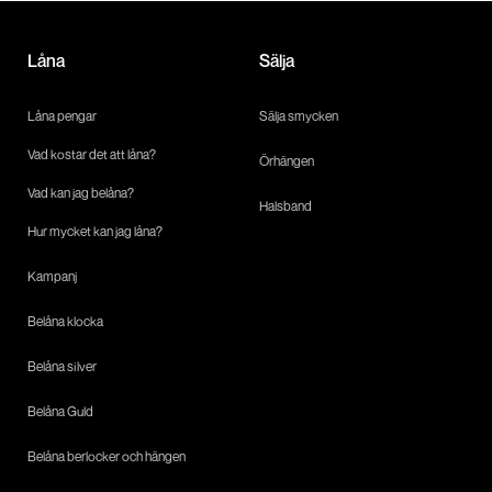
Låna
Sälja
Låna pengar
Sälja smycken
Vad kostar det att låna?
Örhängen
Vad kan jag belåna?
Halsband
Hur mycket kan jag låna?
Kampanj
Belåna klocka
Belåna silver
Belåna Guld
Belåna berlocker och hängen