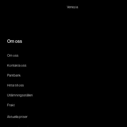
Venezia
Om oss
Om oss
Kontakta oss
Pantbank
Hitta till oss
Utlämningsställen
Frakt
Aktuella priser