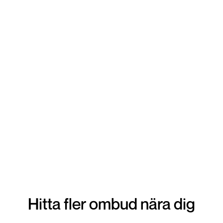
lämna in din vara. Snabbt tryggt och enkelt!
Hitta fler ombud nära dig