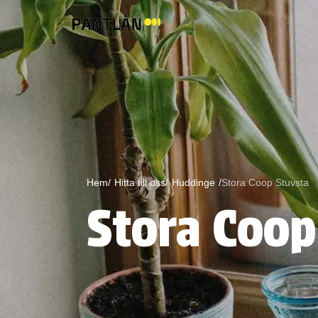
Hem/
Hitta till oss/
Huddinge
/
Stora Coop Stuvsta
Stora Coop