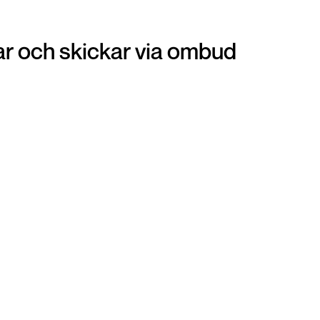
r och skickar via ombud
Ombud
Att lämna in din vara på ditt närmsta ombud är
en otroligt smidig och snabb lösning när du vill
get
panta dina smycken. Du förpackar din vara och
i
sen är det bara att gå till närmsta ombud och