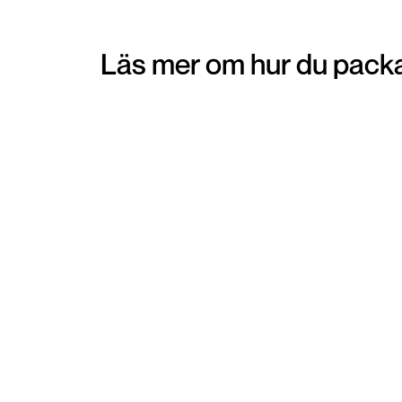
Läs mer om hur du packa
Pantpåse
Att beställa hem en pantpåse kan vara ett
smidigt alternativ för dig som föredrar att få
hemskickat emballage för dina varor. Emballa
skickas direkt hem till din brevlåda. När du lagt 