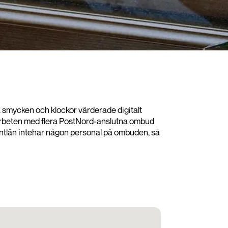
ina smycken och klockor värderade digitalt
samarbeten med flera PostNord-anslutna ombud
på Pantlån intehar någon personal på ombuden, så