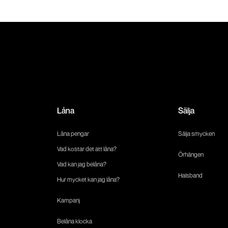
Låna
Sälja
Låna pengar
Sälja smycken
Vad kostar det att låna?
Örhängen
Vad kan jag belåna?
Halsband
Hur mycket kan jag låna?
Kampanj
Belåna klocka