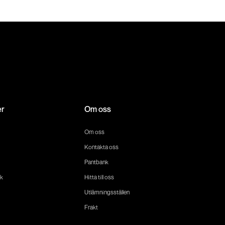
er
Om oss
Om oss
Kontakta oss
Pantbank
k
Hitta till oss
Utlämningsställen
Frakt