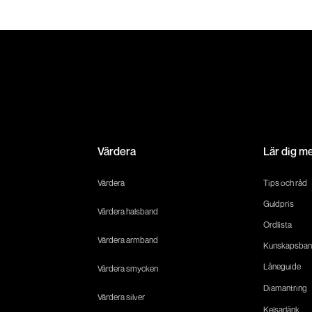
Värdera
Lär dig m
Värdera
Tips och råd
Guldpris
Värdera halsband
Ordlista
Värdera armband
Kunskapsban
Låneguide
Värdera smycken
Diamantring
Värdera silver
Kejsarlänk